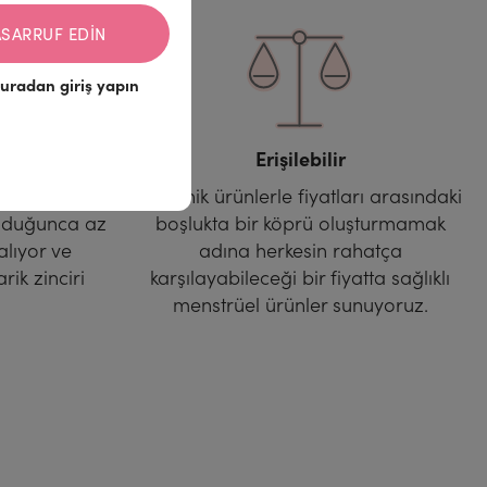
ASARRUF EDIN
uradan giriş yapın
Erişilebilir
 değerden
Organik ürünlerle fiyatları arasındaki
lduğunca az
boşlukta bir köprü oluşturmamak
alıyor ve
adına herkesin rahatça
ik zinciri
karşılayabileceği bir fiyatta sağlıklı
.
menstrüel ürünler sunuyoruz.