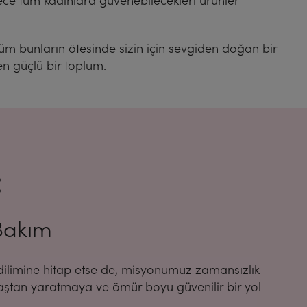
lece tüm kadınlara güvenebilecekleri ürünler
üm bunların ötesinde sizin için sevgiden doğan bir
n güçlü bir toplum.
:
 Bakım
imine hitap etse de, misyonumuz zamansızlık
aştan yaratmaya ve ömür boyu güvenilir bir yol