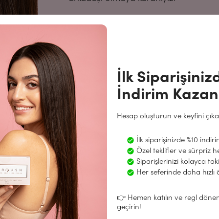
Aynı zamanda, adet dönemini "sadece 
eğitimi ve çevre üzerinde güçlü bir et
getirmek istiyoruz. Regl dönemi hayat
tüm tabuları yıkmanın zamanı geldi. 
İlk Siparişini
gururla sergileyebileceğiniz güzel ürü
ürünler!
İndirim Kazan
Hesap oluşturun ve keyfini çıka
İlk siparişinizde %10 indir
Özel teklifler ve sürpriz h
Sözümüz:
Siparişlerinizi kolayca ta
Her seferinde daha hızlı
 iyisi.
Kadınlar tarafından kadın
👉 Hemen katılın ve regl dönemi
geçirin!