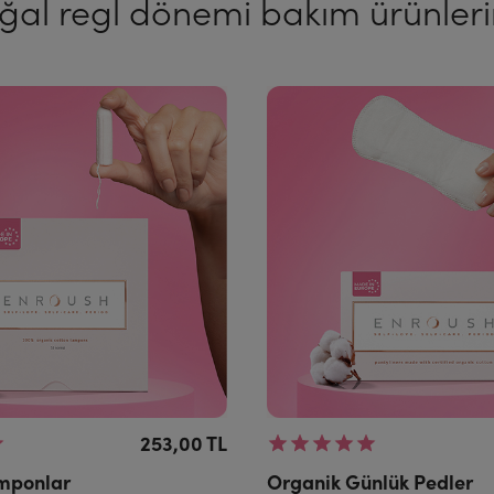
ğal regl dönemi bakım ürünlerin
253,00 TL
mponlar
Organik Günlük Pedler