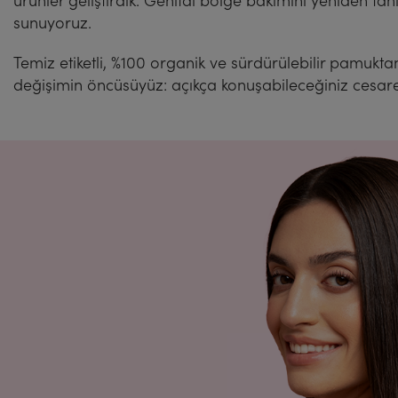
ürünler geliştirdik. Genital bölge bakımını yeniden ta
sunuyoruz.
Temiz etiketli, %100 organik ve sürdürülebilir pamukt
değişimin öncüsüyüz: açıkça konuşabileceğiniz cesare