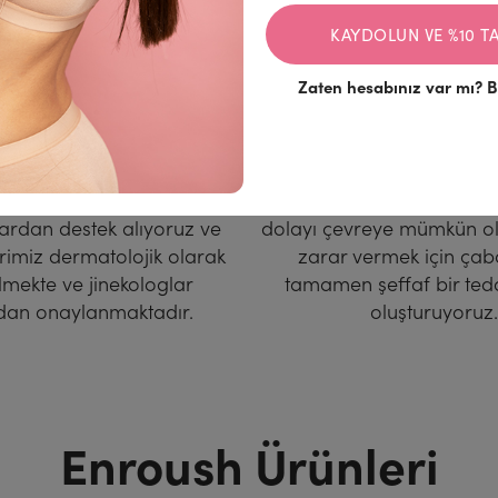
KAYDOLUN VE %10 T
Zaten hesabınız var mı?
B
zünde Bilim Var
Sürdürülebilir
elçika ve İspanya’daki en
Doğa anaya verdiğimiz
ardan destek alıyoruz ve
dolayı çevreye mümkün o
rimiz dermatolojik olarak
zarar vermek için çab
ilmekte ve jinekologlar
tamamen şeffaf bir tedar
ndan onaylanmaktadır.
oluşturuyoruz
Enroush Ürünleri