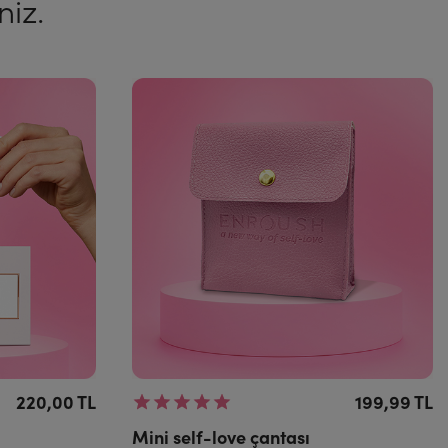
iz.
220,00 TL
199,99 TL
Mini self-love çantası