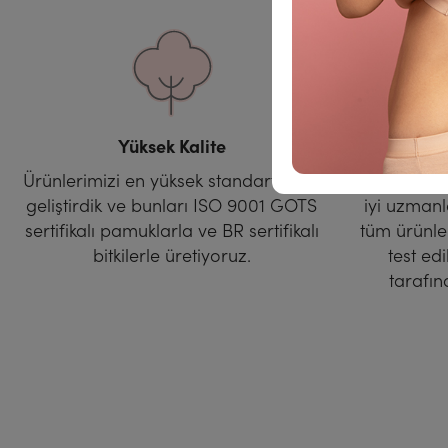
Yüksek Kalite
Ö
Ürünlerimizi en yüksek standartlarda
Almanya, B
geliştirdik ve bunları ISO 9001 GOTS
iyi uzmanl
sertifikalı pamuklarla ve BR sertifikalı
tüm ürünle
bitkilerle üretiyoruz.
test ed
tarafı