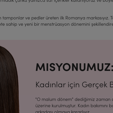
nımladık çünkü yalnızca saf içerikler kullanıyoruz ve böy
an tamponlar ve pedler üreten ilk Romanya markasıyız. T
te sahip ve yeni bir menstrüasyon dönemini şekillendire
MISYONUMUZ
Kadınlar için Gerçek
"O malum dönem" dediğimiz zaman dil
üzerine kurulmuştur. Kadın bakımını b
arkadaşı olmaya kararlıyız.