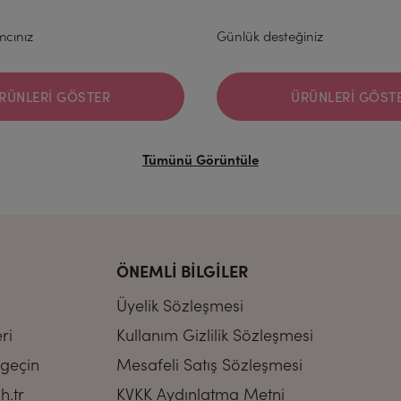
mcınız
Günlük desteğiniz
RÜNLERI GÖSTER
ÜRÜNLERI GÖST
Tümünü Görüntüle
ÖNEMLI BILGILER
Üyelik Sözleşmesi
ri
Kullanım Gizlilik Sözleşmesi
 geçin
Mesafeli Satış Sözleşmesi
h.tr
KVKK Aydınlatma Metni