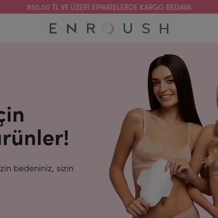
850,00 TL VE ÜZERI SIPARIŞLERDE KARGO BEDAVA
çin
rünler!
in bedeniniz, sizin