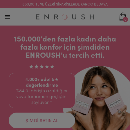
850,00 TL VE ÜZERI SIPARIŞLERDE KARGO BEDAVA
0
150.000’den fazla kadın daha
fazla konfor için şimdiden
ENROUSH’u tercih etti.
★★★★★
4.000+ adet 5★
değerlendirme
%84’ü tahrişin azaldığını
veya tamamen geçtiğini
söylüyor *
ŞİMDİ SATIN AL