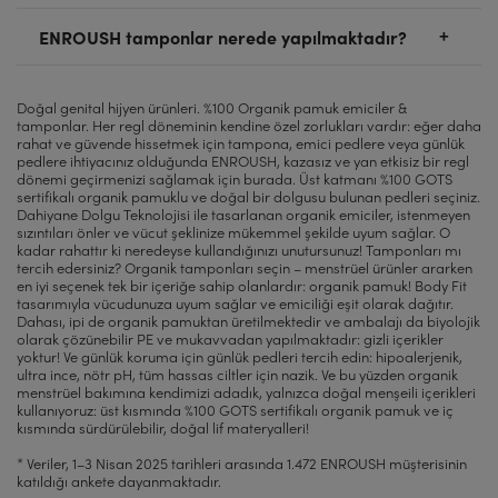
pamuktan daha az olduğu için tedarik talebi
önlemek ve böylece genital floranın bozulmasının
üretilmektedir ve menstrüel kanı emmek için değil
karşılayamamaktadır ve bu da fiyatı artırmaktadır.
Hayır, tuvaletler yalnızca idrar, dışkı ve tuvalet
Ambalajı (veya önceden kullanılan tamponu) çöpe
önüne geçmek için mümkün olduğunda her 4 saatte
ENROUSH tamponlar nerede yapılmaktadır?
toplamak üzere tasarlanmaktadır.
Ayrıca geleneksel tamponlar hepimizin bildiği gibi
kağıdını kaldırabileceğinden ne ENROUSH tamponu
atın.
bir tamponunuzu değiştirmeniz gerekmektedir.
Organik kap bulmanıza rağmen menstrüel kaba
ucuz olan sentetik olarak üretilen içeriklere sahiptir.
ne de diğer regl ürünlerini tuvalete atmayınız.
TSS’den (Toksik Şok Sendromu) kaçınmak için
TSS’nin belirtileri arasında ani kafa karışıklığı, düşük
geçmeden önce yaşam tarzınızı ve bulunduğunuz
Tamponlarımız, en yüksek kalite standartlarıyla
Tüm bu faktörler birlikte organik regl ürünlerinin
Tuvalete atılan emici her türlü madde gider
tamponunuzu 4 saatte bir, maksimum 8 saatte bir
kan basıncı, ateş, kusma, ishal, kas ağrısı, baş ağrısı
yerleri dikkate almanız gerekir.
Doğal genital hijyen ürünleri. %100 Organik pamuk emiciler &
Almanya’da titizlikle üretilmektedir. Üretim
fiyatının biraz daha yüksek olmasına neden
sistemini tıkayabilir.
değiştirin.
veya nöbet bulunmaktadır.
tamponlar. Her regl döneminin kendine özel zorlukları vardır: eğer daha
Kabı yerleştirirken her zaman kayganlaştırıcı
birimlerinin tümü ISO 9001 sertifikalıdır ve tüm
olmaktadır.
Hacimli nesneler tuvalete atıldığında genellikle
rahat ve güvende hissetmek için tampona, emici pedlere veya günlük
kullanmanız gerektiğini ve bunda da TSS riski
tesislerimiz güvenlik ve tasarım bakımından BRC
pedlere ihtiyacınız olduğunda ENROUSH, kazasız ve yan etkisiz bir regl
gider boruları ve kanalizasyon sistemi tıkanabilir.
Bu durumdan kaçınmak için lütfen aşağıdaki hijyen
olduğunu unutmayınız.
sertifikalarına sahiptir.
dönemi geçirmenizi sağlamak için burada. Üst katmanı %100 GOTS
kurallarına uyunuz:
Kaplar, tekrar kullanılabilirdir, tamponlardan daha
sertifikalı organik pamuklu ve doğal bir dolgusu bulunan pedleri seçiniz.
- Tamponunuzu değiştirmeden önce ve sonra
Dahiyane Dolgu Teknolojisi ile tasarlanan organik emiciler, istenmeyen
fazla kanı tutabilir ve daha uzun süre (12 saate
sızıntıları önler ve vücut şeklinize mükemmel şekilde uyum sağlar. O
ellerinizi yıkayın.
kadar) kullanılabilir. Yine de dikkate almanız
kadar rahattır ki neredeyse kullandığınızı unutursunuz! Tamponları mı
- Tamponu çok uzun süre kullanmayınız. Mümkünse
gereken bazı riskler bulunmaktadır ve kaba
tercih edersiniz? Organik tamponları seçin – menstrüel ürünler ararken
tamponunuzu her 4 saatte bir değiştirin. Tamponu
geçmeden önce eğer
en iyi seçenek tek bir içeriğe sahip olanlardır: organik pamuk! Body Fit
kesinlikle 8 saatten fazla kullanmayın.
tasarımıyla vücudunuza uyum sağlar ve emiciliği eşit olarak dağıtır.
- lastiğe veya latekse alerjikseniz
Dahası, ipi de organik pamuktan üretilmektedir ve ambalajı da biyolojik
- Tek seferde birden fazla tampon kullanmayın.
- doğum kontrolü için bir rahimiçi araç
olarak çözünebilir PE ve mukavvadan yapılmaktadır: gizli içerikler
kullanıyorsanız, çünkü kabı çıkarırken bu aracı da
yoktur! Ve günlük koruma için günlük pedleri tercih edin: hipoalerjenik,
çekip çıkarmamanız için takılı olan rahimiçi araca
ultra ince, nötr pH, tüm hassas ciltler için nazik. Ve bu yüzden organik
menstrüel bakımına kendimizi adadık, yalnızca doğal menşeili içerikleri
takılı olan telin kısaltılması gerekebilir
kullanıyoruz: üst kısmında %100 GOTS sertifikalı organik pamuk ve iç
- daha önce TSS geçirdiyseniz
kısmında sürdürülebilir, doğal lif materyalleri!
- yakın zamanda jinekolojik bir ameliyat
geçirdiyseniz, doğum yaptıysanız veya düşük
* Veriler, 1–3 Nisan 2025 tarihleri arasında 1.472 ENROUSH müşterisinin
katıldığı ankete dayanmaktadır.
yaptıysanız