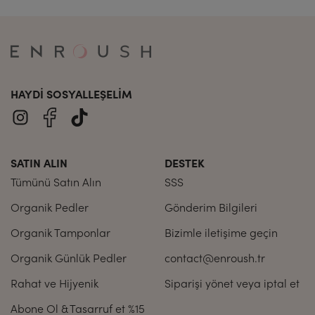
- vajinal bir enfeksiyonunuz varsa
- bakireyseniz ve kızlık zarınızın zarar görmesinden
endişeleniyorsanız jinekoloğunuza danışınız.
HAYDI SOSYALLEŞELIM
SATIN ALIN
DESTEK
Tümünü Satın Alın
SSS
Organik Pedler
Gönderim Bilgileri
Organik Tamponlar
Bizimle iletişime geçin
Organik Günlük Pedler
contact@enroush.tr
Rahat ve Hijyenik
Siparişi yönet veya iptal et
Abone Ol & Tasarruf et %15