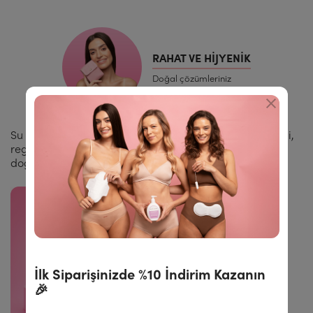
RAHAT VE HIJYENIK
Doğal çözümleriniz
Su bazlı kayganlaştırıcı, antibakteriyel genital bölge jeli,
regl yamaları ve intim mendiller — jinekolojik onaylı,
doğal kişisel bakım.
İlk Siparişinizde %10 İndirim Kazanın
🎉