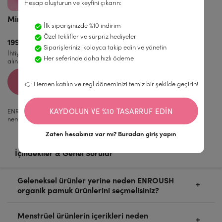
Hesap oluşturun ve keyfini çıkarın:
Mini self-love çantası
İlk siparişinizde %10 indirim
Özel teklifler ve sürpriz hediyeler
199,99 TL
Siparişlerinizi kolayca takip edin ve yönetin
İhtiyacınız olan her şeyi yanınıza
Her seferinde daha hızlı ödeme
alın
ŞIMDI AL
👉 Hemen katılın ve regl döneminizi temiz bir şekilde geçirin!
KAYDOLUN VE %10 TASARRUF EDIN
ENROUSH doğal intim hijyen serisi; rahatsızlık hissi yaratmadan
nemlendirme ve haz sağlayan ...
Daha fazla oku
Zaten hesabınız var mı?
Buradan giriş yapın
İçindekiler & Genel Sorular
Geleneksel ürünler yerine neden ENROUSH
organik pamuk ürünlerini seçmelisiniz?
Organik pamuk ürünler, vücudunuz ve çevre için
Menstrüel ürünlerin içerikleri neden