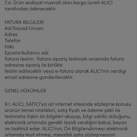
7.4. Ürün sevkiyat masrafı olan kargo ücreti ALICI
tarafından ödenecektir.
FATURA BİLGİLERİ
Ad/Soyad/Unvan
Adres
Telefon
Faks
Eposta/kullanıcı adı
Fatura teslim : Fatura sipariş teslimatı sırasında fatura
adresine sipariş ile birlikte
teslim edilecektir veya e-fatura olarak ALICI’nin verdigi
email adresine gonderilecektir.
GENEL HÜKÜMLER
9.1. ALICI, SATICI’ya ait internet sitesinde sözleşme konusu
ürünün temel nitelikleri, satış fiyatı ve ödeme şekli ile
teslimata ilişkin ön bilgileri okuyup, bilgi sahibi olduğunu,
elektronik ortamda gerekli teyidi verdiğini kabul, beyan
ve taahhüt eder. ALICI’nın; Ön Bilgilendirmeyi elektronik
ortamda teyit etmesi, mesafeli satış sözleşmesinin