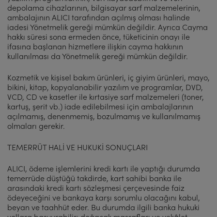
depolama cihazlarının, bilgisayar sarf malzemelerinin,
ambalajının ALICI tarafından açılmış olması halinde
iadesi Yönetmelik gereği mümkün değildir. Ayrıca Cayma
hakkı süresi sona ermeden önce, tüketicinin onayı ile
ifasına başlanan hizmetlere ilişkin cayma hakkının
kullanılması da Yönetmelik gereği mümkün değildir.
Kozmetik ve kişisel bakım ürünleri, iç giyim ürünleri, mayo,
bikini, kitap, kopyalanabilir yazılım ve programlar, DVD,
VCD, CD ve kasetler ile kırtasiye sarf malzemeleri (toner,
kartuş, şerit vb.) iade edilebilmesi için ambalajlarının
açılmamış, denenmemiş, bozulmamış ve kullanılmamış
olmaları gerekir.
TEMERRÜT HALİ VE HUKUKİ SONUÇLARI
ALICI, ödeme işlemlerini kredi kartı ile yaptığı durumda
temerrüde düştüğü takdirde, kart sahibi banka ile
arasındaki kredi kartı sözleşmesi çerçevesinde faiz
ödeyeceğini ve bankaya karşı sorumlu olacağını kabul,
beyan ve taahhüt eder. Bu durumda ilgili banka hukuki
yollara başvurabilir; doğacak masrafları ve vekâlet