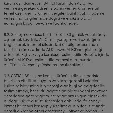
kurulmasından evvel, SATICI tarafından ALICI' ya
verilmesi gereken adresi, siparişi verilen ürünlere ait
temel özellikleri, ürünlerin vergiler dâhil fiyatını, ödeme
ve teslimat bilgilerini de doğru ve eksiksiz olarak
edindiğini kabul, beyan ve taahhüt eder.
9.2. Sözleşme konusu her bir ürün, 30 günlük yasal süreyi
aşmamak kaydı ile ALICI' nın yerleşim yeri uzaklığına
bağlı olarak internet sitesindeki ön bilgiler kısmında
belirtilen süre zarfında ALICI veya ALICI’nın gösterdiği
adresteki kişi ve/veya kuruluşa teslim edilir. Bu süre içinde
ürünün ALICI’ya teslim edilememesi durumunda,
ALICI’nın sözleşmeyi feshetme hakkı saklıdır.
9.3. SATICI, Sözleşme konusu ürünü eksiksiz, siparişte
belirtilen niteliklere uygun ve varsa garanti belgeleri,
kullanım kılavuzları işin gereği olan bilgi ve belgeler ile
teslim etmeyi, her türlü ayıptan arî olarak yasal mevzuat
gereklerine göre sağlam, standartlara uygun bir şekilde
işi doğruluk ve dürüstlük esasları dâhilinde ifa etmeyi,
hizmet kalitesini koruyup yükseltmeyi, işin ifası sırasında
gerekli dikkat ve özeni göstermeyi, ihtiyat ve öngörü ile