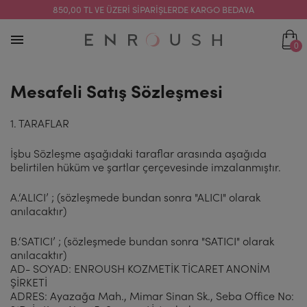
850,00 TL VE ÜZERI SIPARIŞLERDE KARGO BEDAVA
0
Mesafeli Satış Sözleşmesi
1. TARAFLAR
İşbu Sözleşme aşağıdaki taraflar arasında aşağıda
belirtilen hüküm ve şartlar çerçevesinde imzalanmıştır.
A.‘ALICI’ ; (sözleşmede bundan sonra "ALICI" olarak
anılacaktır)
B.‘SATICI’ ; (sözleşmede bundan sonra "SATICI" olarak
anılacaktır)
AD- SOYAD: ENROUSH KOZMETİK TİCARET ANONİM
ŞİRKETİ
ADRES: Ayazağa Mah., Mimar Sinan Sk., Seba Office No: