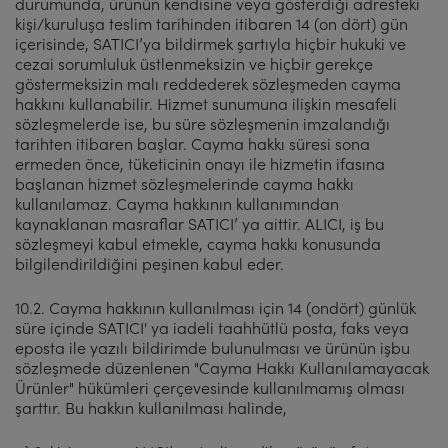
durumunda, ürünün kendisine veya gösterdiği adresteki
kişi/kuruluşa teslim tarihinden itibaren 14 (on dört) gün
içerisinde, SATICI’ya bildirmek şartıyla hiçbir hukuki ve
cezai sorumluluk üstlenmeksizin ve hiçbir gerekçe
göstermeksizin malı reddederek sözleşmeden cayma
hakkını kullanabilir. Hizmet sunumuna ilişkin mesafeli
sözleşmelerde ise, bu süre sözleşmenin imzalandığı
tarihten itibaren başlar. Cayma hakkı süresi sona
ermeden önce, tüketicinin onayı ile hizmetin ifasına
başlanan hizmet sözleşmelerinde cayma hakkı
kullanılamaz. Cayma hakkının kullanımından
kaynaklanan masraflar SATICI’ ya aittir. ALICI, iş bu
sözleşmeyi kabul etmekle, cayma hakkı konusunda
bilgilendirildiğini peşinen kabul eder.
10.2. Cayma hakkının kullanılması için 14 (ondört) günlük
süre içinde SATICI' ya iadeli taahhütlü posta, faks veya
eposta ile yazılı bildirimde bulunulması ve ürünün işbu
sözleşmede düzenlenen "Cayma Hakkı Kullanılamayacak
Ürünler" hükümleri çerçevesinde kullanılmamış olması
şarttır. Bu hakkın kullanılması halinde,