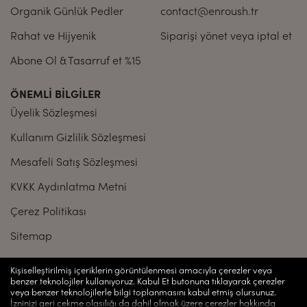
Organik Günlük Pedler
contact@enroush.tr
Rahat ve Hijyenik
Siparişi yönet veya iptal et
Abone Ol & Tasarruf et %15
ÖNEMLI BILGILER
Üyelik Sözleşmesi
Kullanım Gizlilik Sözleşmesi
Mesafeli Satış Sözleşmesi
KVKK Aydınlatma Metni
Çerez Politikası
Sitemap
Enroush.tr | ENROUSH KOZMETİK TİCARET ANONİM ŞİRKETİ, Ayazağa
Kişiselleştirilmiş içeriklerin görüntülenmesi amacıyla çerezler veya
Mah., Mimar Sinan Sk., Seba Office No: 21D, İç Kapı No: 45, Sarıyer /
benzer teknolojiler kullanıyoruz. Kabul Et butonuna tıklayarak çerezler
İstanbul
veya benzer teknolojilerle bilgi toplanmasını kabul etmiş olursunuz.
İzninizi geri çekme olasılığı da dahil olmak üzere çerezler hakkında