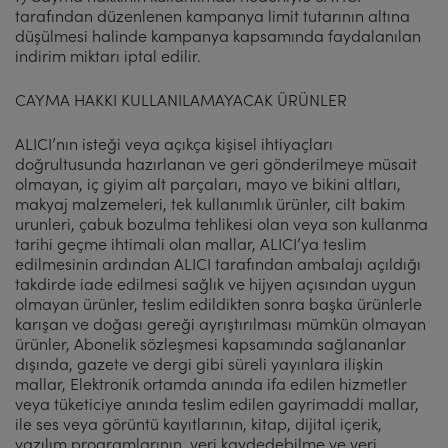
tarafından düzenlenen kampanya limit tutarının altına
düşülmesi halinde kampanya kapsamında faydalanılan
indirim miktarı iptal edilir.
CAYMA HAKKI KULLANILAMAYACAK ÜRÜNLER
ALICI’nın isteği veya açıkça kişisel ihtiyaçları
doğrultusunda hazırlanan ve geri gönderilmeye müsait
olmayan, iç giyim alt parçaları, mayo ve bikini altları,
makyaj malzemeleri, tek kullanımlık ürünler, cilt bakim
urunleri, çabuk bozulma tehlikesi olan veya son kullanma
tarihi geçme ihtimali olan mallar, ALICI’ya teslim
edilmesinin ardından ALICI tarafından ambalajı açıldığı
takdirde iade edilmesi sağlık ve hijyen açısından uygun
olmayan ürünler, teslim edildikten sonra başka ürünlerle
karışan ve doğası gereği ayrıştırılması mümkün olmayan
ürünler, Abonelik sözleşmesi kapsamında sağlananlar
dışında, gazete ve dergi gibi süreli yayınlara ilişkin
mallar, Elektronik ortamda anında ifa edilen hizmetler
veya tüketiciye anında teslim edilen gayrimaddi mallar,
ile ses veya görüntü kayıtlarının, kitap, dijital içerik,
yazılım programlarının, veri kaydedebilme ve veri