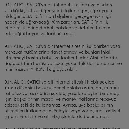
9.12. ALICI, SATICI’ya ait internet sitesine üye olurken
verdiği kişisel ve diğer sair bilgilerin gerçeğe uygun
olduğunu, SATICI’nın bu bilgilerin gerçeğe aykırılığı
nedeniyle uğrayacağı tüm zararları, SATICI’nın ilk
bildirimi üzerine derhal, nakden ve defaten tazmin
edeceğini beyan ve taahhüt eder.
9.13. ALICI, SATICI’ya ait internet sitesini kullanırken yasal
mevzuat hükümlerine riayet etmeyi ve bunları ihlal
etmemeyi baştan kabul ve taahhüt eder. Aksi takdirde,
doğacak tüm hukuki ve cezai yükümlülükler tamamen ve
münhasıran ALICI’yı bağlayacaktır.
9.14. ALICI, SATICI’ya ait internet sitesini hiçbir şekilde
kamu düzenini bozucu, genel ahlaka aykırı, başkalarını
rahatsız ve taciz edici şekilde, yasalara aykırı bir amaç
için, başkalarının maddi ve manevi haklarına tecavüz
edecek şekilde kullanamaz. Ayrıca, üye başkalarının
hizmetleri kullanmasını önleyici veya zorlaştırıcı faaliyet
(spam, virus, truva atı, vb.) işlemlerde bulunamaz.
9.15. SATICI’ya ait internet sitesinin üzerinden, SATICI’nın