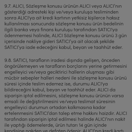
9.7. ALICI, Sözleşme konusu ürünün ALICI veya ALICI’nın
gösterdiği adresteki kişi ve/veya kuruluşa tesliminden
sonra ALICI'ya ait kredi kartının yetkisiz kişilerce haksız
kullanılması sonucunda sözleşme konusu ürün bedelinin
ilgili banka veya finans kuruluşu tarafından SATICI'ya
ödenmemesi halinde, ALICI Sözleşme konusu ürünü 3 gün
içerisinde nakliye gideri SATICI’ya ait olacak şekilde
SATICI’ya iade edeceğini kabul, beyan ve taahhüt eder.
9.8. SATICI, tarafların iradesi dışında gelişen, önceden
öngörülemeyen ve tarafların borçlarını yerine getirmesini
engelleyici ve/veya geciktirici hallerin oluşması gibi
mücbir sebepler halleri nedeni ile sözleşme konusu ürünü
süresi içinde teslim edemez ise, durumu ALICI'ya
bildireceğini kabul, beyan ve taahhüt eder. ALICI da
siparişin iptal edilmesini, sözleşme konusu ürünün varsa
emsali ile değiştirilmesini ve/veya teslimat süresinin
engelleyici durumun ortadan kalkmasına kadar
ertelenmesini SATICI’dan talep etme hakkını haizdir. ALICI
tarafından siparişin iptal edilmesi halinde ALICI’nın nakit
ile yaptığı ödemelerde, ürün tutarı 14 gün içinde
kendisine nakden ve defaten ödenir. ALICI’nın kredi kartı