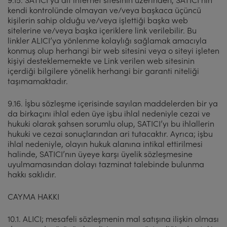
kendi kontrolünde olmayan ve/veya başkaca üçüncü
kişilerin sahip olduğu ve/veya işlettiği başka web
sitelerine ve/veya başka içeriklere link verilebilir. Bu
linkler ALICI’ya yönlenme kolaylığı sağlamak amacıyla
konmuş olup herhangi bir web sitesini veya o siteyi işleten
kişiyi desteklememekte ve Link verilen web sitesinin
içerdiği bilgilere yönelik herhangi bir garanti niteliği
taşımamaktadır.
9.16. İşbu sözleşme içerisinde sayılan maddelerden bir ya
da birkaçını ihlal eden üye işbu ihlal nedeniyle cezai ve
hukuki olarak şahsen sorumlu olup, SATICI’yı bu ihlallerin
hukuki ve cezai sonuçlarından ari tutacaktır. Ayrıca; işbu
ihlal nedeniyle, olayın hukuk alanına intikal ettirilmesi
halinde, SATICI’nın üyeye karşı üyelik sözleşmesine
uyulmamasından dolayı tazminat talebinde bulunma
hakkı saklıdır.
CAYMA HAKKI
10.1. ALICI; mesafeli sözleşmenin mal satışına ilişkin olması