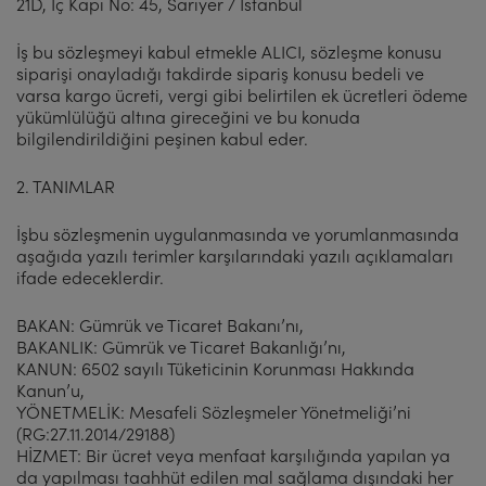
21D, İç Kapı No: 45, Sarıyer / İstanbul
İş bu sözleşmeyi kabul etmekle ALICI, sözleşme konusu
siparişi onayladığı takdirde sipariş konusu bedeli ve
varsa kargo ücreti, vergi gibi belirtilen ek ücretleri ödeme
yükümlülüğü altına gireceğini ve bu konuda
bilgilendirildiğini peşinen kabul eder.
2. TANIMLAR
İşbu sözleşmenin uygulanmasında ve yorumlanmasında
aşağıda yazılı terimler karşılarındaki yazılı açıklamaları
ifade edeceklerdir.
BAKAN: Gümrük ve Ticaret Bakanı’nı,
BAKANLIK: Gümrük ve Ticaret Bakanlığı’nı,
KANUN: 6502 sayılı Tüketicinin Korunması Hakkında
Kanun’u,
YÖNETMELİK: Mesafeli Sözleşmeler Yönetmeliği’ni
(RG:27.11.2014/29188)
HİZMET: Bir ücret veya menfaat karşılığında yapılan ya
da yapılması taahhüt edilen mal sağlama dışındaki her