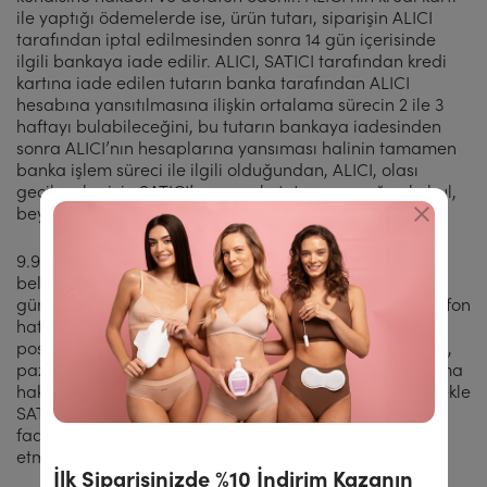
ile yaptığı ödemelerde ise, ürün tutarı, siparişin ALICI
tarafından iptal edilmesinden sonra 14 gün içerisinde
ilgili bankaya iade edilir. ALICI, SATICI tarafından kredi
kartına iade edilen tutarın banka tarafından ALICI
hesabına yansıtılmasına ilişkin ortalama sürecin 2 ile 3
haftayı bulabileceğini, bu tutarın bankaya iadesinden
sonra ALICI’nın hesaplarına yansıması halinin tamamen
banka işlem süreci ile ilgili olduğundan, ALICI, olası
gecikmeler için SATICI’yı sorumlu tutamayacağını kabul,
beyan ve taahhüt eder.
9.9. SATICININ, ALICI tarafından siteye kayıt formunda
belirtilen veya daha sonra kendisi tarafından
güncellenen adresi, e-posta adresi, sabit ve mobil telefon
hatları ve diğer iletişim bilgileri üzerinden mektup, e-
posta, SMS, telefon görüşmesi ve diğer yollarla iletişim,
pazarlama, bildirim ve diğer amaçlarla ALICI’ya ulaşma
hakkı bulunmaktadır. ALICI, işbu sözleşmeyi kabul etmekle
SATICI’nın kendisine yönelik yukarıda belirtilen iletişim
faaliyetlerinde bulunabileceğini kabul ve beyan
etmektedir.
İlk Siparişinizde %10 İndirim Kazanın