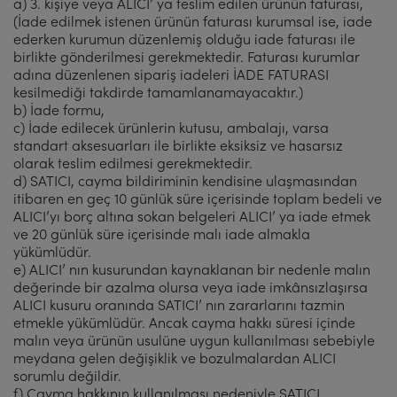
a) 3. kişiye veya ALICI’ ya teslim edilen ürünün faturası,
(İade edilmek istenen ürünün faturası kurumsal ise, iade
ederken kurumun düzenlemiş olduğu iade faturası ile
birlikte gönderilmesi gerekmektedir. Faturası kurumlar
adına düzenlenen sipariş iadeleri İADE FATURASI
kesilmediği takdirde tamamlanamayacaktır.)
b) İade formu,
c) İade edilecek ürünlerin kutusu, ambalajı, varsa
standart aksesuarları ile birlikte eksiksiz ve hasarsız
olarak teslim edilmesi gerekmektedir.
d) SATICI, cayma bildiriminin kendisine ulaşmasından
itibaren en geç 10 günlük süre içerisinde toplam bedeli ve
ALICI’yı borç altına sokan belgeleri ALICI’ ya iade etmek
ve 20 günlük süre içerisinde malı iade almakla
yükümlüdür.
e) ALICI’ nın kusurundan kaynaklanan bir nedenle malın
değerinde bir azalma olursa veya iade imkânsızlaşırsa
ALICI kusuru oranında SATICI’ nın zararlarını tazmin
etmekle yükümlüdür. Ancak cayma hakkı süresi içinde
malın veya ürünün usulüne uygun kullanılması sebebiyle
meydana gelen değişiklik ve bozulmalardan ALICI
sorumlu değildir.
f) Cayma hakkının kullanılması nedeniyle SATICI