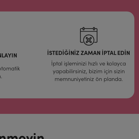
İSTEDİĞİNİZ ZAMAN İPTAL EDİN
NLAYIN
İptal işleminizi hızlı ve kolayca
 otomatik
yapabilirsiniz, bizim için sizin
.
memnuniyetiniz ön planda.
nmeyin,