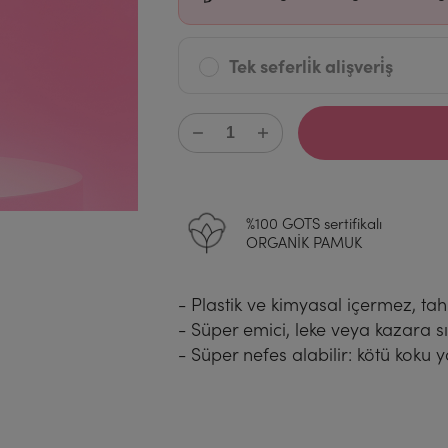
Tek seferli̇k alişveri̇ş
%100 GOTS sertifikalı
ORGANİK PAMUK
- Plastik ve kimyasal içermez, ta
- Süper emici, leke veya kazara sı
- Süper nefes alabilir: kötü koku yo