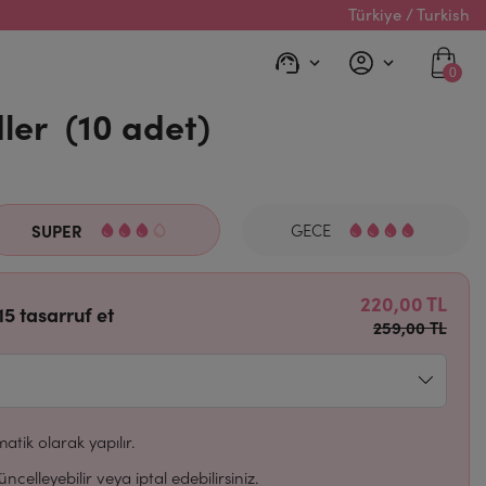
Türkiye / Turkish
0
ler (10 adet)
SUPER
GECE
220,00 TL
15 tasarruf et
259,00 TL
matik olarak yapılır.
ncelleyebilir veya iptal edebilirsiniz.