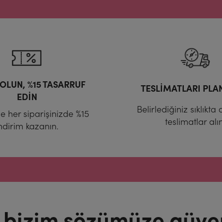
OLUN, %15 TASARRUF
TESLİMATLARI PLA
EDİN
Belirlediğiniz sıklıkta
e her siparişinizde %15
teslimatlar alın
ndirim kazanın.
 bizim sözümüze güve