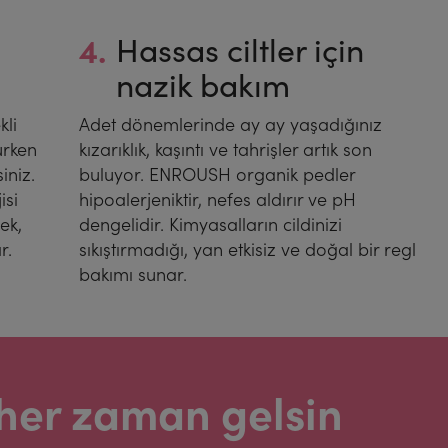
4.
Hassas ciltler için
nazik bakım
li
Adet dönemlerinde ay ay yaşadığınız
urken
kızarıklık, kaşıntı ve tahrişler artık son
iniz.
buluyor. ENROUSH organik pedler
isi
hipoalerjeniktir, nefes aldırır ve pH
ek,
dengelidir. Kimyasalların cildinizi
r.
sıkıştırmadığı, yan etkisiz ve doğal bir regl
bakımı sunar.
, her zaman gelsin