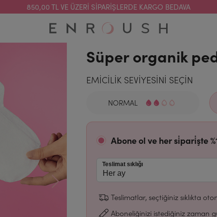
850,00 TL VE ÜZERI SIPARIŞLERDE KARGO BEDAVA
Süper organik ped
EMİCİLİK SEVİYESİNİ SEÇİN
NORMAL
Abone ol ve her si̇pari̇şte
%
Teslimat sıklığı
Teslimatlar, seçtiğiniz sıklıkta oto
Aboneliğinizi istediğiniz zaman gü