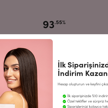
93
.55%
ENROUSH ürünlerinin emiciliğini çok
iyi veya mükemmel olarak
değerlendirdi
İlk Siparişini
leştirilen bir ankete katılan 1.472 ENROUSH müşterisinin yanıtların
eyimlerini ve görüşlerini yansıtacak şekilde işlenmiş ve analiz edilmiş
İndirim Kazan
Hesap oluşturun ve keyfini çıka
IŞVERİŞİNİZDE %10 İNDİRİM FIRSATINI KAÇIRMAYIN.
KAYD
İlk siparişinizde %10 indir
Özel teklifler ve sürpriz h
Siparişlerinizi kolayca ta