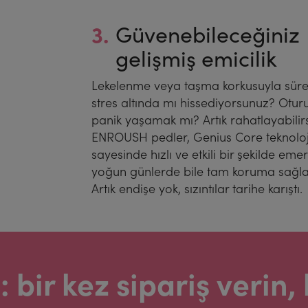
3.
Güvenebileceğiniz
gelişmiş emicilik
Lekelenme veya taşma korkusuyla sürek
stres altında mı hissediyorsunuz? Otur
panik yaşamak mı? Artık rahatlayabilirs
ENROUSH pedler, Genius Core teknoloj
sayesinde hızlı ve etkili bir şekilde emer
yoğun günlerde bile tam koruma sağla
Artık endişe yok, sızıntılar tarihe karıştı.
: bir kez sipariş verin