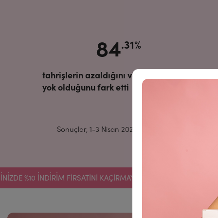
84
.31%
tahrişlerin azaldığını veya tamamen
yok olduğunu fark etti
Sonuçlar, 1-3 Nisan 2025 tarihleri arasında gerçek
den
 %10 İNDİRİM FIRSATINI KAÇIRMAYIN.
KAYDOLUN VE İLK AL