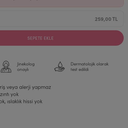
259,00 TL
SEPETE EKLE
Jinekolog
Dermatolojik olarak
onaylı
test edildi
hriş veya alerji yapmaz
zıntı yok
k, ıslaklık hissi yok