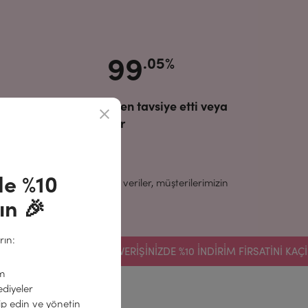
99
.05%
ENROUSH'u zaten tavsiye etti veya
etmeyi planlıyor
zde %10
a dayanmaktadır. Toplanan veriler, müşterilerimizin
tir.
ın 🎉
rın:
OLUN VE İLK ALIŞVERİŞİNİZDE %10 İNDİRİM FIRSATINI KAÇIRMAY
im
ediyeler
kip edin ve yönetin